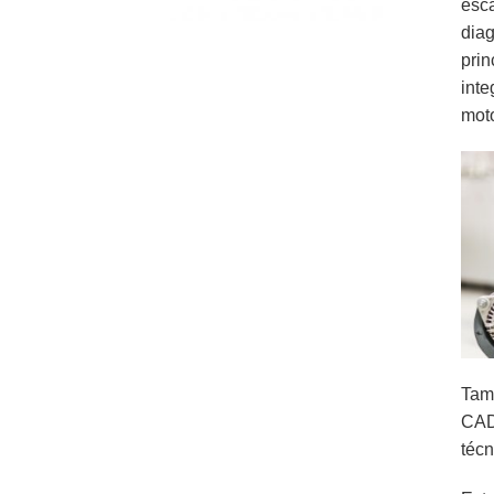
esca
diag
pri
inte
moto
Tamb
CAD 
técn